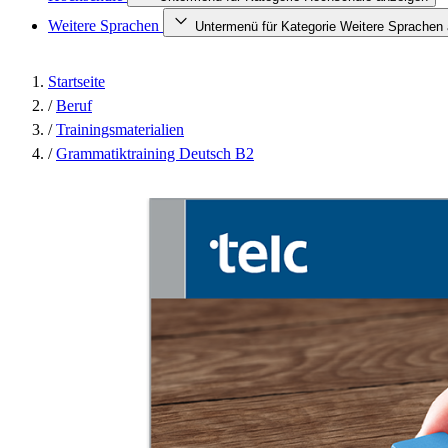
Weitere Sprachen
Untermenü für Kategorie Weitere Sprachen
Startseite
/
Beruf
/
Trainingsmaterialien
/
Grammatiktraining Deutsch B2