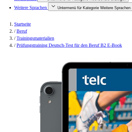
Weitere Sprachen
Untermenü für Kategorie Weitere Sprachen
Startseite
/
Beruf
/
Trainingsmaterialien
/
Prüfungstraining Deutsch-Test für den Beruf B2 E-Book