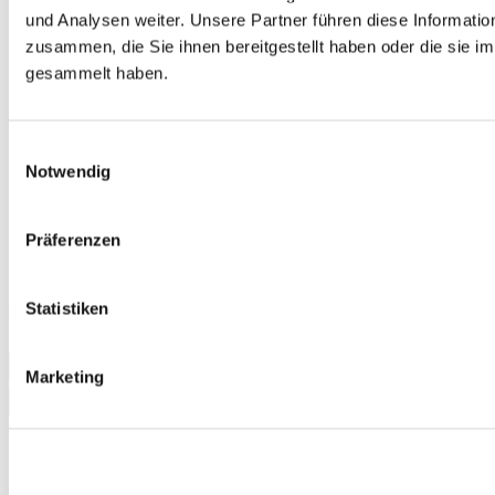
und Analysen weiter. Unsere Partner führen diese Informati
zusammen, die Sie ihnen bereitgestellt haben oder die sie 
gesammelt haben.
Einwilligungsauswahl
Notwendig
Präferenzen
telc Deutsch B2-C1 Medizin, Übungstest Version 2, Heft
Statistiken
13,00 €
In den Warenkorb
Marketing