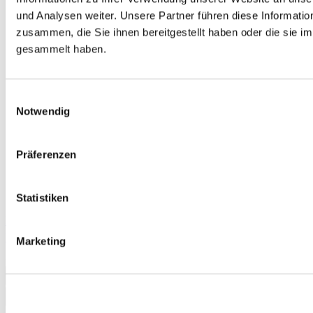
und Analysen weiter. Unsere Partner führen diese Informati
zusammen, die Sie ihnen bereitgestellt haben oder die sie 
gesammelt haben.
Einwilligungsauswahl
Notwendig
Präferenzen
Statistiken
Einfach gut! Deutsch für die Integration A1 Digitaler
Unterrichtsbegleiter Gruppenlizenz
Marketing
54,00 €
In den Warenkorb