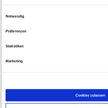
Einwilligungsauswahl
Notwendig
Präferenzen
Statistiken
telc English C2, Übungstest Version 2, MP3 Audio-Datei
13,50 €
Marketing
In den Warenkorb
Cookies zulassen