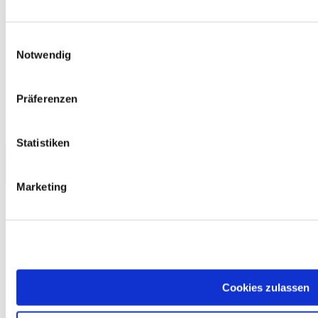
Einwilligungsauswahl
Notwendig
Präferenzen
telc Deutsch B1+ Beruf, Übungstest Version 2, MP3 Audio-Datei
13,50 €
Statistiken
In den Warenkorb
Marketing
Hier finden Sie alle wichtigen Materialien zur gezielten
Cookies zulassen
Vorbereitung auf Ihre Prüfung.