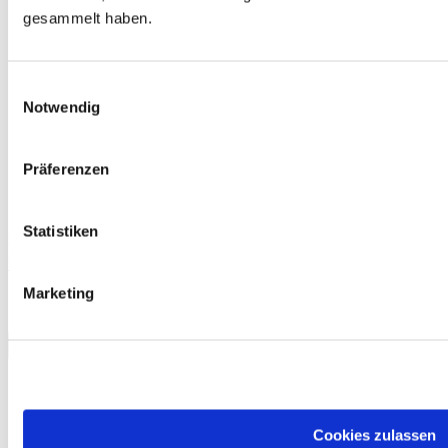
gesammelt haben.
Einwilligungsauswahl
Notwendig
Präferenzen
Statistiken
Kostenlos
telc Start Deutsch 1, Übungstest Version 1, MP3 Audio-Datei
0,00 €
Marketing
Download
Cookies zulassen