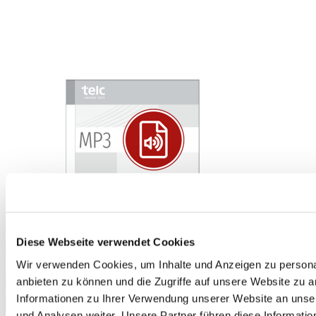
telc Deutsch C1 Hochschule, Übungstest Version 2, MP3 Audio-
Diese Webseite verwendet Cookies
Datei
13,50 €
Wir verwenden Cookies, um Inhalte und Anzeigen zu personal
anbieten zu können und die Zugriffe auf unsere Website zu 
In den Warenkorb
Informationen zu Ihrer Verwendung unserer Website an unse
und Analysen weiter. Unsere Partner führen diese Informati