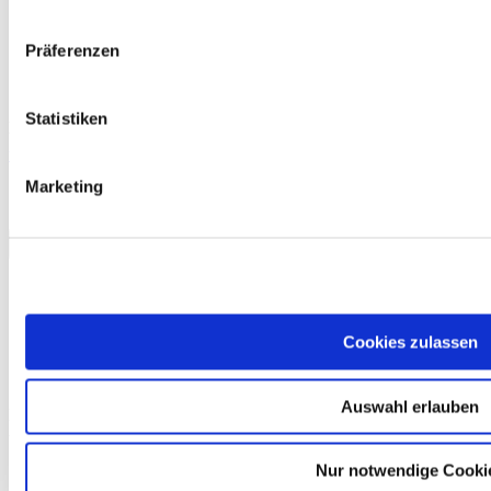
Präferenzen
Statistiken
Kostenlos
telc Français A1, Übungstest Version 1, MP3 Audio-Datei
0,00 €
Marketing
Download
Cookies zulassen
Auswahl erlauben
Hier finden Sie alle wichtigen Materialien zur gezielten
Vorbereitung auf Ihre Prüfung.
Nur notwendige Cooki