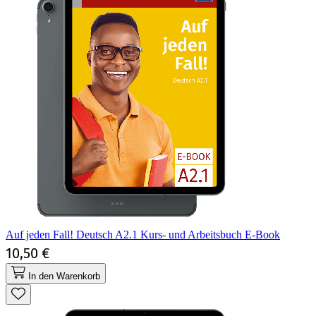
Auf jeden Fall! Deutsch A2.1 Kurs- und Arbeitsbuch E-Book
10,50 €
In den Warenkorb