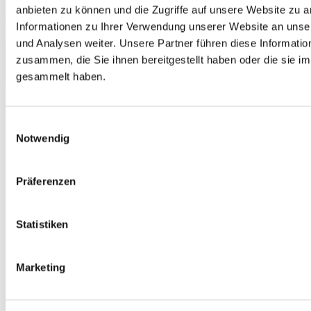
anbieten zu können und die Zugriffe auf unsere Website zu 
Auf jeden Fall! Deutsch A2.2 Kurs- und Arbeitsbuch E-Book
Informationen zu Ihrer Verwendung unserer Website an unse
10,50 €
und Analysen weiter. Unsere Partner führen diese Informati
In den Warenkorb
zusammen, die Sie ihnen bereitgestellt haben oder die sie 
gesammelt haben.
Einwilligungsauswahl
Notwendig
Präferenzen
Statistiken
Marketing