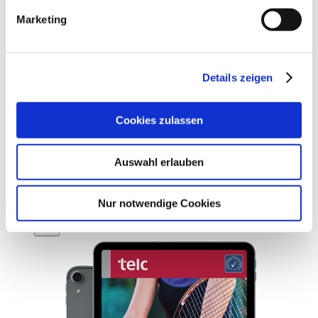
Marketing
Details zeigen
Cookies zulassen
New
Auswahl erlauben
Prüfungstraining telc Deutsch A2·B1 E-Book
€9.90
Nur notwendige Cookies
Add to Cart