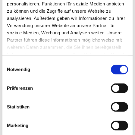
personalisieren, Funktionen für soziale Medien anbieten
zu können und die Zugriffe auf unsere Website zu
analysieren. Außerdem geben wir Informationen zu Ihrer
Verwendung unserer Website an unsere Partner für
soziale Medien, Werbung und Analysen weiter. Unsere
Partner führen diese Informationen möglicherweise mit
weiteren Daten zusammen, die Sie ihnen bereitgestellt
haben oder die sie im Rahmen Ihrer Nutzung der Dienste
gesammelt haben.
Einwilligungsauswahl
Einfach besser! 100 Deutsch für Berufssprachkurse B1/B2
Notwendig
Digitaler Unterrichtsbegleiter Einzellizenz
€9.90
Präferenzen
Add to Cart
Statistiken
Marketing