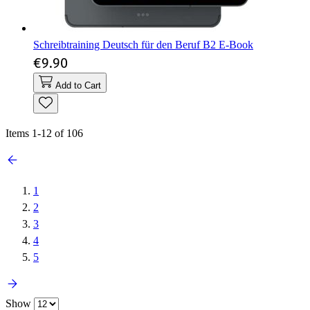
Schreibtraining Deutsch für den Beruf B2 E-Book
€9.90
Add to Cart
Items
1
-
12
of
106
1
2
3
4
5
Show