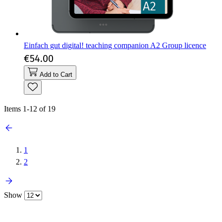
Einfach gut digital! teaching companion A2 Group licence
€54.00
Add to Cart
Items
1
-
12
of
19
1
2
Show