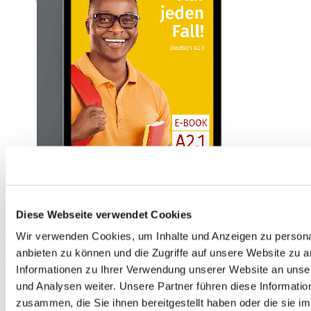
Auf jeden Fall! Deutsch A2.1 Kurs- und Arbeitsbuch E-Book
Diese Webseite verwendet Cookies
€10.50
Wir verwenden Cookies, um Inhalte und Anzeigen zu personal
Add to Cart
anbieten zu können und die Zugriffe auf unsere Website zu 
Informationen zu Ihrer Verwendung unserer Website an unse
und Analysen weiter. Unsere Partner führen diese Informati
zusammen, die Sie ihnen bereitgestellt haben oder die sie 