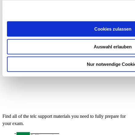
telc Deutsch C1 Hochschule, Mock Examination version 4, MP3
audio file
€13.50
Cookies zulassen
Add to Cart
Auswahl erlauben
Nur notwendige Cooki
Find all of the telc support materials you need to fully prepare for
your exam.