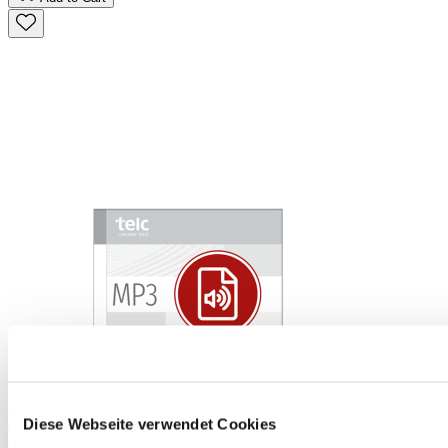
telc Deutsch C1 Hochschule, Mock Examination version 2, MP3
Diese Webseite verwendet Cookies
audio file