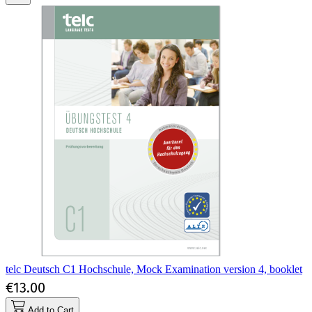
telc Deutsch C1 Hochschule, Mock Examination version 4, booklet
€13.00
Add to Cart