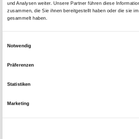
und Analysen weiter. Unsere Partner führen diese Informati
zusammen, die Sie ihnen bereitgestellt haben oder die sie 
Deutsch-Test für Zuwanderer A2-B1, Mock Examination version 3,
gesammelt haben.
booklet
€12.00
Add to Cart
Einwilligungsauswahl
Notwendig
Präferenzen
Statistiken
Marketing