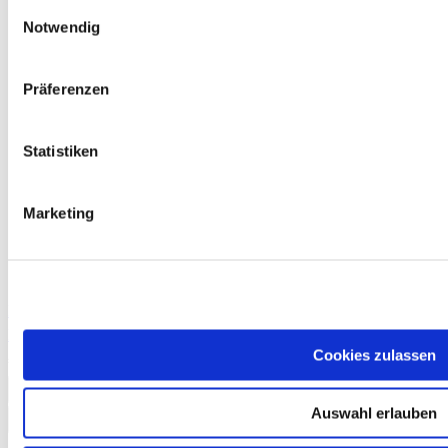
Einwilligungsauswahl
Notwendig
Präferenzen
Statistiken
Marketing
Deutsch-Test für Zuwanderer A2-B1, Mock Examination version 2,
MP3 audio file
Cookies zulassen
€13.50
Add to Cart
Auswahl erlauben