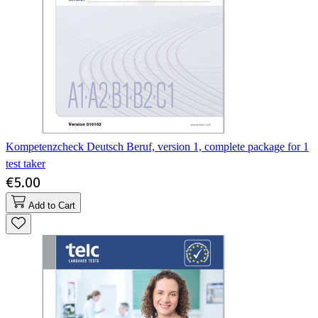
Kompetenzcheck Deutsch Beruf, version 1, complete package for 1
test taker
€5.00
Add to Cart