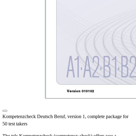
Kompetenzcheck Deutsch Beruf, version 1, complete package for
50 test takers
The telc Kompetenzcheck (competency check) offers you a