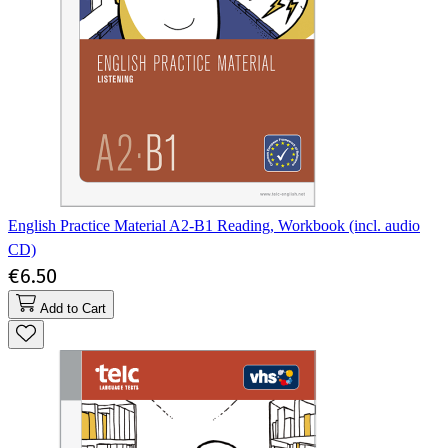
English Practice Material A2-B1 Reading, Workbook (incl. audio
CD)
€6.50
Add to Cart