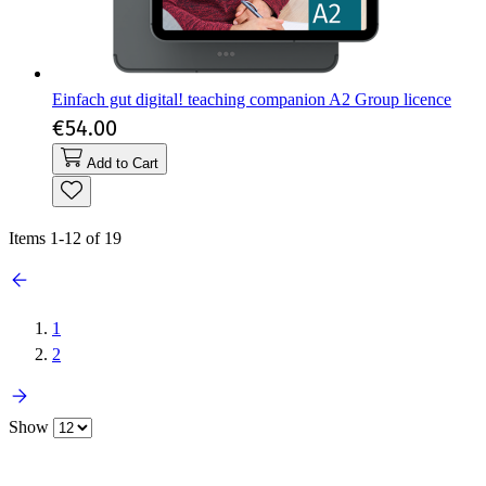
Einfach gut digital! teaching companion A2 Group licence
€54.00
Add to Cart
Items
1
-
12
of
19
1
2
Show