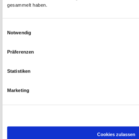
gesammelt haben.
Einwilligungsauswahl
Notwendig
Präferenzen
Statistiken
Marketing
Einfach gut! Deutsch für die Integration A2.2 Coursebook with
integrated workbook
Cookies zulassen